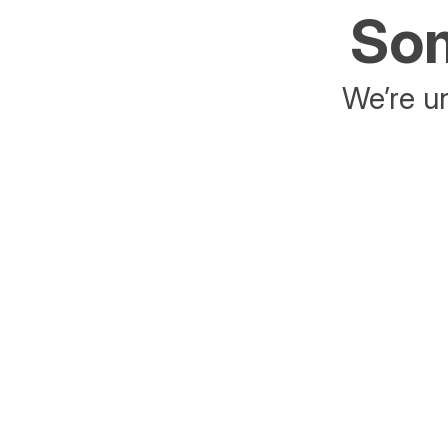
Som
We’re un