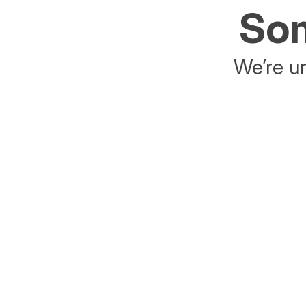
Som
We’re un