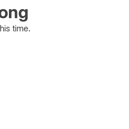
rong
his time.